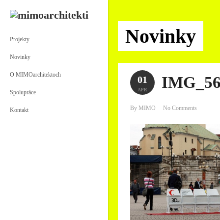
Novinky
Projekty
Novinky
O MIMOarchitektoch
IMG_56
01
APR
Spolupráce
By MIMO
No Comments
Kontakt