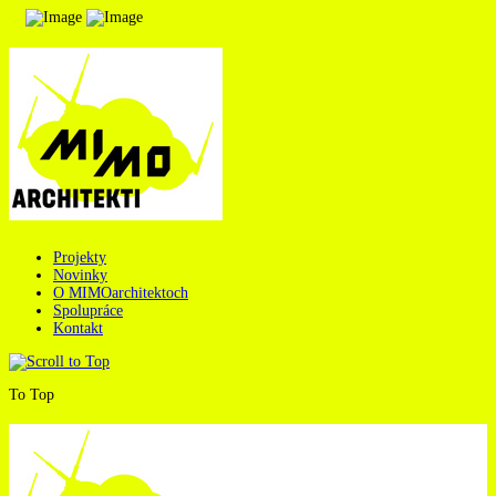
Projekty
Novinky
O MIMOarchitektoch
Spolupráce
Kontakt
To Top