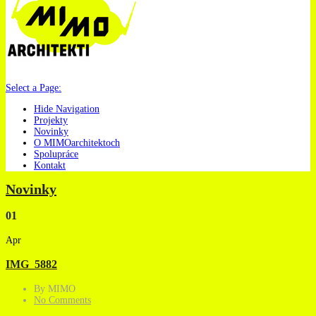
Select a Page:
Hide Navigation
Projekty
Novinky
O MIMOarchitektoch
Spolupráce
Kontakt
Novinky
01
Apr
IMG_5882
By MIMO
No Comments